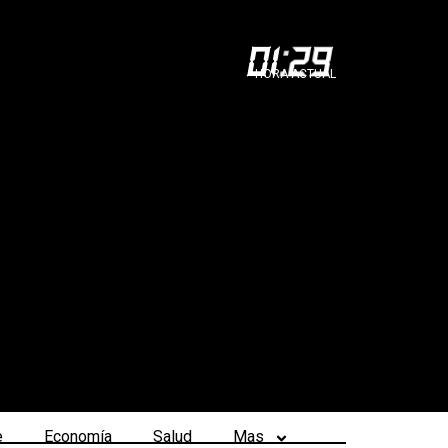
01
:
29
HORA ACTUAL
e
Economía
Salud
Mas