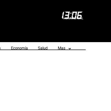
13
:
06
HORA ACTUAL
e
Economía
Salud
Mas