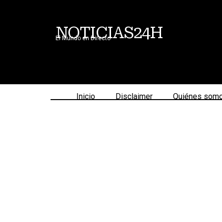
NOTICIAS24H
El Mundo en Directo
Inicio
Disclaimer
Quiénes som