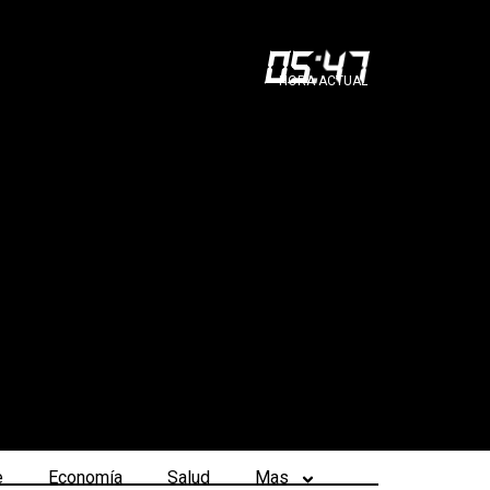
05
:
47
HORA ACTUAL
e
Economía
Salud
Mas