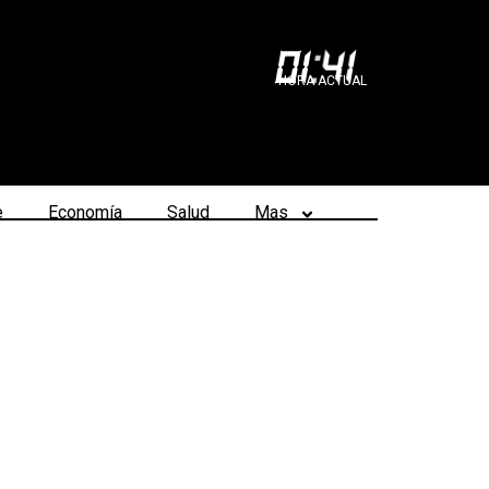
01
:
41
HORA ACTUAL
e
Economía
Salud
Mas