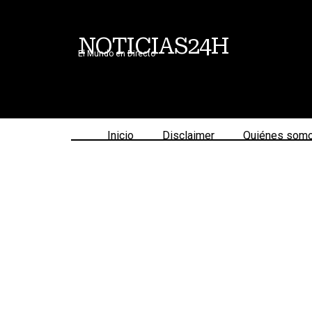
NOTICIAS24H
El Mundo en Directo
Inicio
Disclaimer
Quiénes som