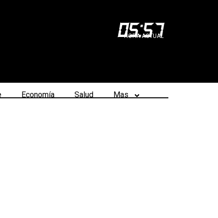
05
:
57
HORA ACTUAL
e
Economía
Salud
Mas