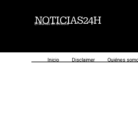
NOTICIAS24H
El Mundo en Directo
Inicio
Disclaimer
Quiénes som