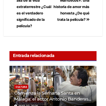
allá de la vida
Marruecos»: una
extraterrestre ¿Cuál
historia de amor más
es el verdadero
honesta ¿De qué
significado de la
trata la película?
película?
Entrada relacionada
CULTURA
Comienza la Semana Santa en
Málaga: el actor Antonio Banderas
se une a la celebración
MAR 30, 2026