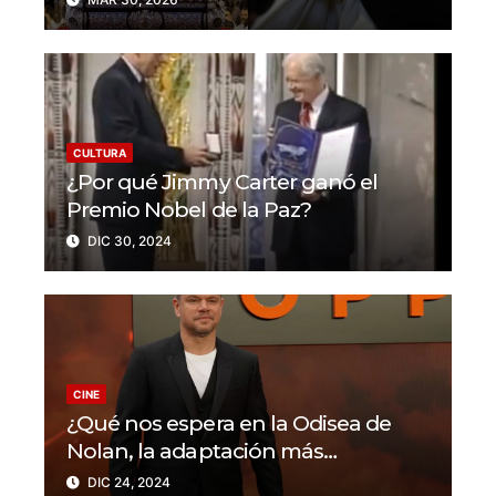
CULTURA
¿Por qué Jimmy Carter ganó el
Premio Nobel de la Paz?
DIC 30, 2024
CINE
¿Qué nos espera en la Odisea de
Nolan, la adaptación más
ambiciosa del maestro del cine?
DIC 24, 2024