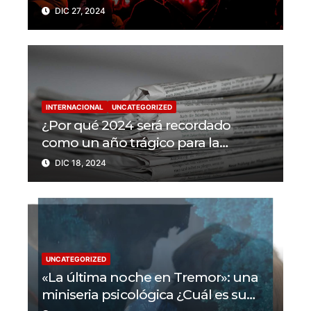
trabajadores de la prensa muertos
DIC 27, 2024
en 2024
INTERNACIONAL
UNCATEGORIZED
¿Por qué 2024 será recordado
como un año trágico para la
libertad de prensa? Un tercio de los
DIC 18, 2024
periodistas asesinados por Israel
UNCATEGORIZED
«La última noche en Tremor»: una
miniseria psicológica ¿Cuál es su