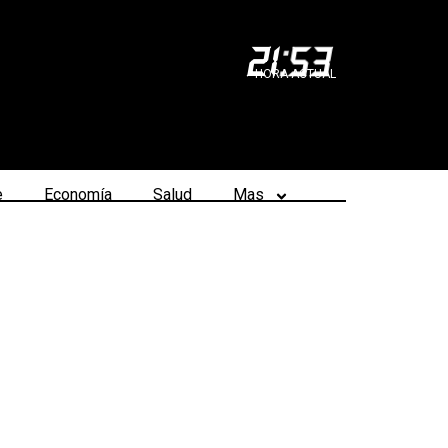
21
:
53
HORA ACTUAL
e
Economía
Salud
Mas