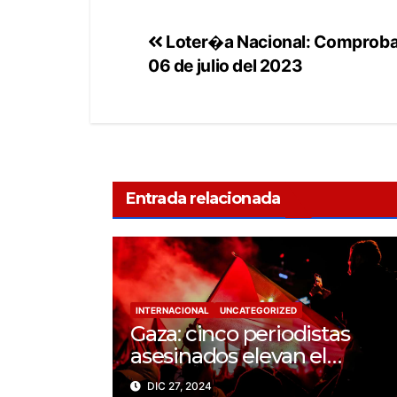
Loter�a Nacional: Comprobar
06 de julio del 2023
Entrada relacionada
INTERNACIONAL
UNCATEGORIZED
Gaza: cinco periodistas
asesinados elevan el
balance a 200 trabajadores
DIC 27, 2024