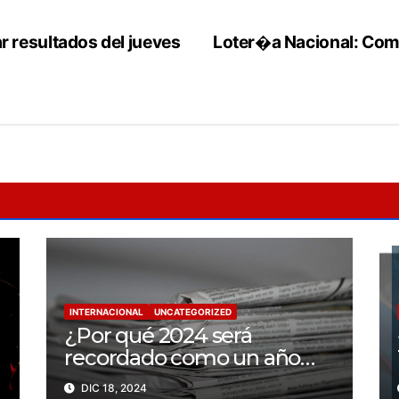
 resultados del jueves
Loter�a Nacional: Comp
INTERNACIONAL
UNCATEGORIZED
¿Por qué 2024 será
recordado como un año
trágico para la libertad de
DIC 18, 2024