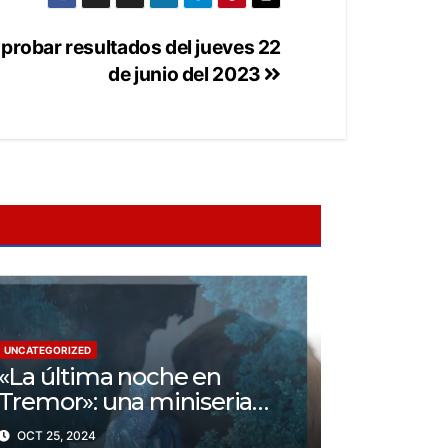
robar resultados del jueves 22
de junio del 2023
UNCATEGORIZED
«La última noche en
Tremor»: una miniseria
psicológica ¿Cuál es su
OCT 25, 2024