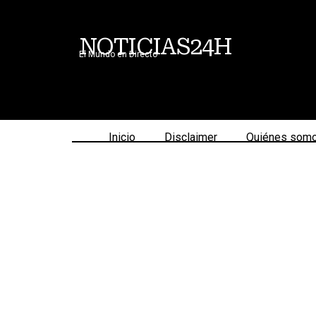
NOTICIAS24H
El Mundo en Directo
Inicio
Disclaimer
Quiénes som