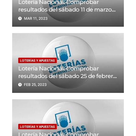
Lotería Nacional: Comprobar
resultados del sábado 11 de marzo
del 2023
MAR 11, 2023
LOTERÍAS Y APUESTAS
Lotería Nacional: Comprobar
resultados del sábado 25 de febrero
del 2023
FEB 25, 2023
LOTERÍAS Y APUESTAS
Lotería Nacional: Comprobar