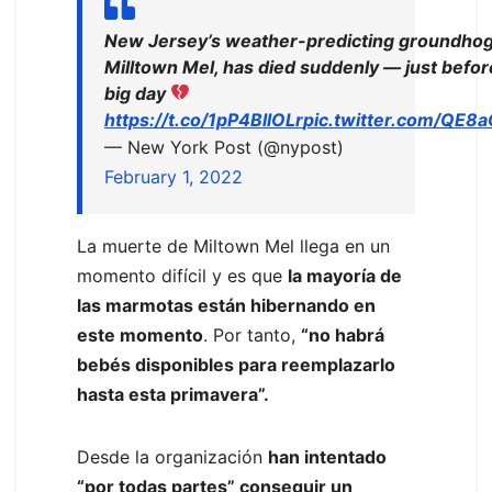
New Jersey’s weather-predicting groundhog
Milltown Mel, has died suddenly — just befor
big day
https://t.co/1pP4BllOLr
pic.twitter.com/QE8a
— New York Post (@nypost)
February 1, 2022
La muerte de Miltown Mel llega en un
momento difícil y es que
la mayoría de
las marmotas están hibernando en
este momento
. Por tanto,
“no habrá
bebés disponibles para reemplazarlo
hasta esta primavera”.
Desde la organización
han intentado
“por todas partes” conseguir un