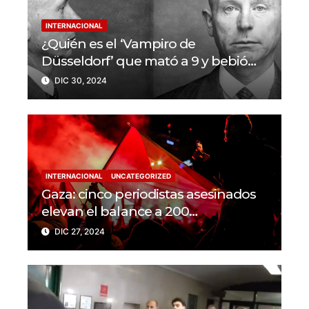
INTERNACIONAL
¿Quién es el ‘Vampiro de
Düsseldorf’ que mató a 9 y bebió
sangre de sus víctimas?
DIC 30, 2024
INTERNACIONAL
UNCATEGORIZED
Gaza: cinco periodistas asesinados
elevan el balance a 200
trabajadores de la prensa muertos
DIC 27, 2024
en 2024