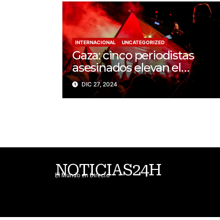
INTERNACIONAL
UNCATEGORIZED
Gaza: cinco periodistas
asesinados elevan el
balance a 200 trabajadores
DIC 27, 2024
de la prensa muertos en
2024
NOTICIAS24H
El Mundo en Directo