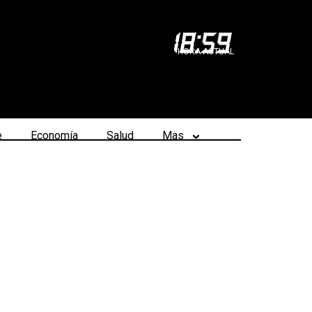
18
:
59
HORA ACTUAL
e
Economía
Salud
Mas