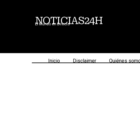
NOTICIAS24H
El Mundo en Directo
Inicio
Disclaimer
Quiénes som