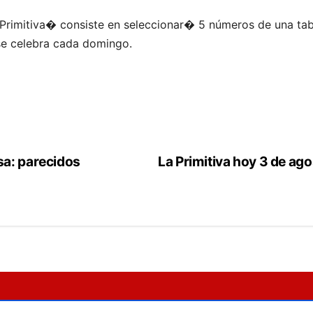
rimitiva� consiste en seleccionar� 5 números de una tabl
se celebra cada domingo.
sa: parecidos
La Primitiva hoy 3 de ag