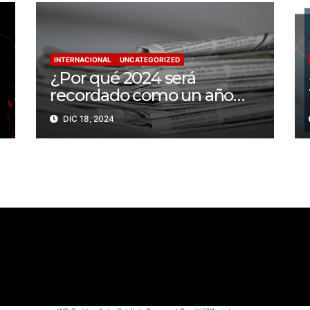
INTERNACIONAL
UNCATEGORIZED
¿Por qué 2024 será
recordado como un año
trágico para la libertad de
DIC 18, 2024
prensa? Un tercio de los
periodistas asesinados por
Israel