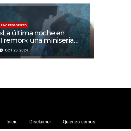
UNCATEGORIZED
«La última noche en
Tremor»: una miniseria
psicológica ¿Cuál es su
OCT 25, 2024
trama?
Inicio
Disclaimer
Quiénes somos