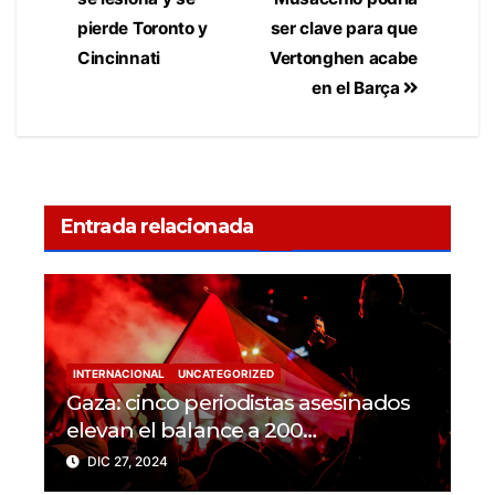
pierde Toronto y
ser clave para que
Cincinnati
Vertonghen acabe
en el Barça
Entrada relacionada
INTERNACIONAL
UNCATEGORIZED
Gaza: cinco periodistas asesinados
elevan el balance a 200
trabajadores de la prensa muertos
DIC 27, 2024
en 2024