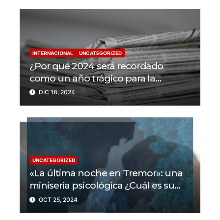
INTERNACIONAL
UNCATEGORIZED
¿Por qué 2024 será recordado
como un año trágico para la
libertad de prensa? Un tercio de los
DIC 18, 2024
periodistas asesinados por Israel
UNCATEGORIZED
«La última noche en Tremor»: una
miniseria psicológica ¿Cuál es su
trama?
OCT 25, 2024