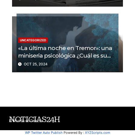
periodistas asesinados por Israel
UNCATEGORIZED
«La última noche en Tremor»: una
miniseria psicológica ¿Cuál es su
trama?
OCT 25, 2024
NOTICIAS24H
El Mundo en Directo
WP Twitter Auto Publish
Powered By :
XYZScripts.com