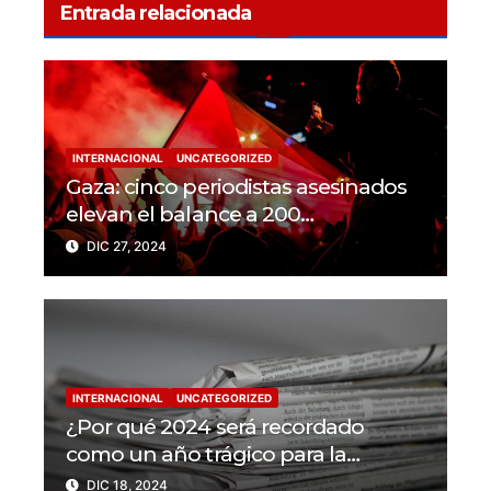
Entrada relacionada
INTERNACIONAL
UNCATEGORIZED
Gaza: cinco periodistas asesinados
elevan el balance a 200
trabajadores de la prensa muertos
DIC 27, 2024
en 2024
INTERNACIONAL
UNCATEGORIZED
¿Por qué 2024 será recordado
como un año trágico para la
libertad de prensa? Un tercio de los
DIC 18, 2024