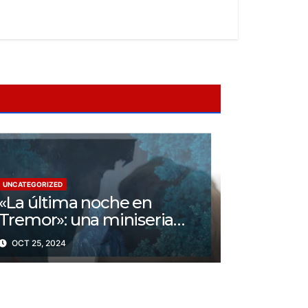
UNCATEGORIZED
«La última noche en
Tremor»: una miniseria
psicológica ¿Cuál es su
OCT 25, 2024
trama?