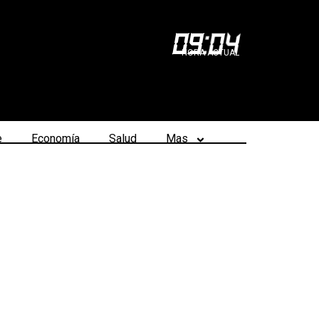
09
:
04
HORA ACTUAL
e
Economía
Salud
Mas