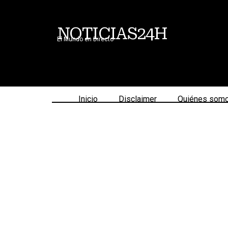
NOTICIAS24H
El Mundo en Directo
Inicio
Disclaimer
Quiénes som