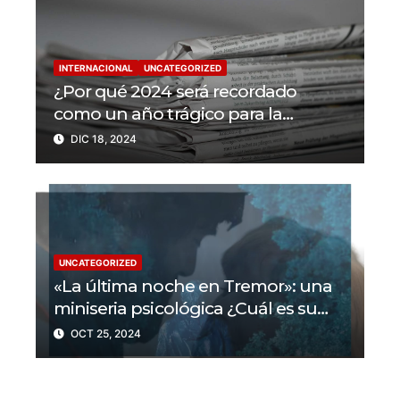
INTERNACIONAL
UNCATEGORIZED
¿Por qué 2024 será recordado
como un año trágico para la
libertad de prensa? Un tercio de los
DIC 18, 2024
periodistas asesinados por Israel
UNCATEGORIZED
«La última noche en Tremor»: una
miniseria psicológica ¿Cuál es su
trama?
OCT 25, 2024