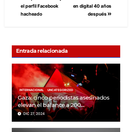
el perfil Facebook
en digital 40 años
hacheado
después
Entrada relacionada
INTERNACIONAL
UNCATEGORIZED
Gaza: cinco periodistas asesinados
elevan el balance a 200
trabajadores de la prensa muertos
DIC 27, 2024
en 2024