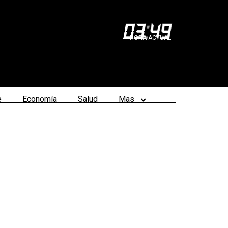
03
:
49
HORA ACTUAL
e
Economía
Salud
Mas