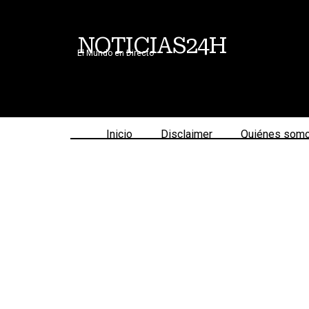
NOTICIAS24H
El Mundo en Directo
Inicio
Disclaimer
Quiénes som