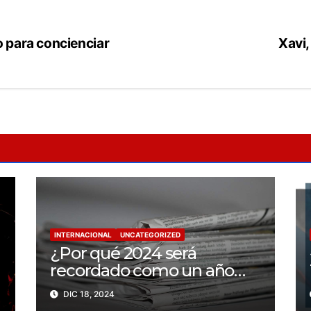
o para concienciar
Xavi,
INTERNACIONAL
UNCATEGORIZED
¿Por qué 2024 será
recordado como un año
trágico para la libertad de
DIC 18, 2024
prensa? Un tercio de los