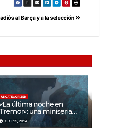
 adiós al Barça y a la selección
UNCATEGORIZED
«La última noche en
Tremor»: una miniseria
psicológica ¿Cuál es su
OCT 25, 2024
trama?