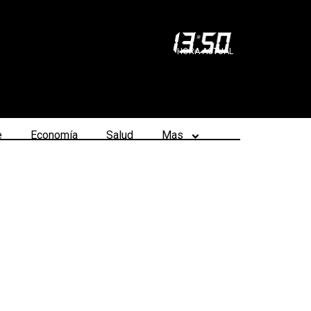
13
:
50
HORA ACTUAL
e
Economía
Salud
Mas