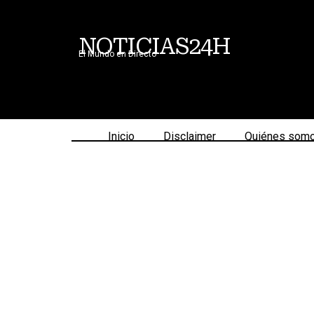
NOTICIAS24H
El Mundo en Directo
Inicio
Disclaimer
Quiénes som