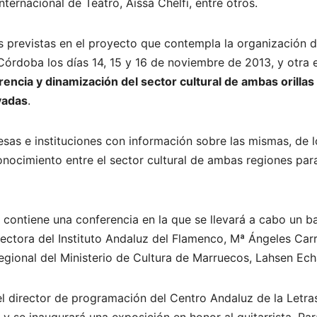
Internacional de Teatro, Aissa Chelfi, entre otros.
 previstas en el proyecto que contempla la organización de 
Córdoba los días 14, 15 y 16 de noviembre de 2013, y otra 
ncia y dinamización del sector cultural de ambas orillas 
vadas
.
esas e instituciones con información sobre las mismas, de l
nocimiento entre el sector cultural de ambas regiones par
 contiene una conferencia en la que se llevará a cabo un 
 directora del Instituto Andaluz del Flamenco, Mª Ángeles Car
Regional del Ministerio de Cultura de Marruecos, Lahsen Ech
, el director de programación del Centro Andaluz de la Letra
 se inaugurará una exposición en honor al guitarrista. Para