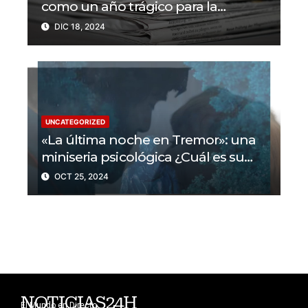
como un año trágico para la
libertad de prensa? Un tercio de los
DIC 18, 2024
periodistas asesinados por Israel
UNCATEGORIZED
«La última noche en Tremor»: una
miniseria psicológica ¿Cuál es su
trama?
OCT 25, 2024
NOTICIAS24H
El Mundo en Directo