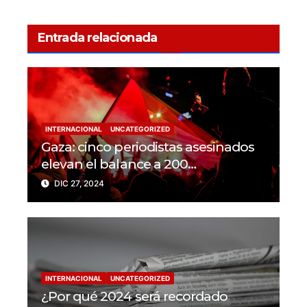
Entrada relacionada
INTERNACIONAL
UNCATEGORIZED
Gaza: cinco periodistas asesinados
elevan el balance a 200
trabajadores de la prensa muertos
DIC 27, 2024
en 2024
INTERNACIONAL
UNCATEGORIZED
¿Por qué 2024 será recordado