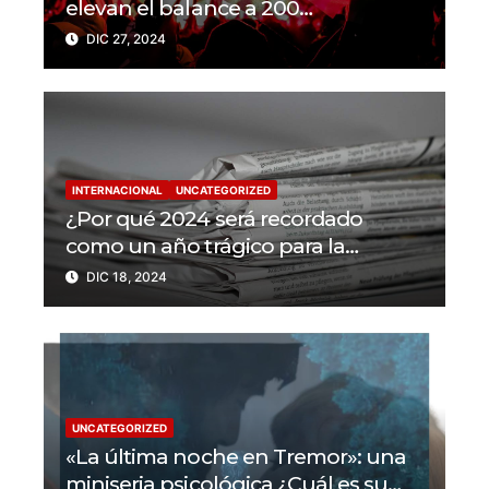
elevan el balance a 200
trabajadores de la prensa muertos
DIC 27, 2024
en 2024
INTERNACIONAL
UNCATEGORIZED
¿Por qué 2024 será recordado
como un año trágico para la
libertad de prensa? Un tercio de los
DIC 18, 2024
periodistas asesinados por Israel
UNCATEGORIZED
«La última noche en Tremor»: una
miniseria psicológica ¿Cuál es su