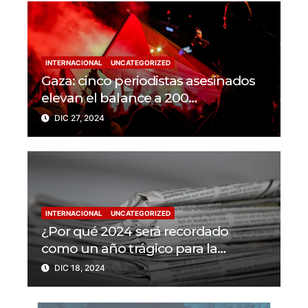
INTERNACIONAL
UNCATEGORIZED
Gaza: cinco periodistas asesinados
elevan el balance a 200
trabajadores de la prensa muertos
DIC 27, 2024
en 2024
INTERNACIONAL
UNCATEGORIZED
¿Por qué 2024 será recordado
como un año trágico para la
libertad de prensa? Un tercio de los
DIC 18, 2024
periodistas asesinados por Israel