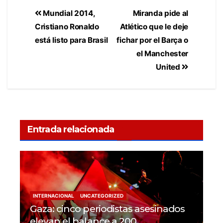
Mundial 2014,
Miranda pide al
Cristiano Ronaldo
Atlético que le deje
está listo para Brasil
fichar por el Barça o
el Manchester
United
Entrada relacionada
INTERNACIONAL
UNCATEGORIZED
Gaza: cinco periodistas asesinados
elevan el balance a 200