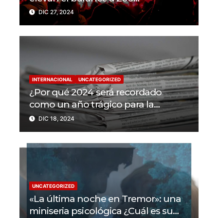
trabajadores de la prensa muertos
DIC 27, 2024
en 2024
INTERNACIONAL
UNCATEGORIZED
¿Por qué 2024 será recordado
como un año trágico para la
libertad de prensa? Un tercio de los
DIC 18, 2024
periodistas asesinados por Israel
UNCATEGORIZED
«La última noche en Tremor»: una
miniseria psicológica ¿Cuál es su