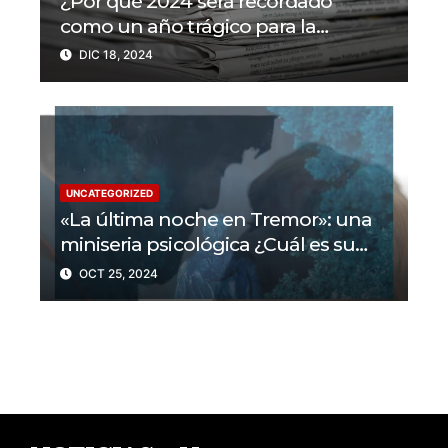
¿Por qué 2024 será recordado
como un año trágico para la
libertad de prensa? Un tercio de los
DIC 18, 2024
periodistas asesinados por Israel
UNCATEGORIZED
«La última noche en Tremor»: una
miniseria psicológica ¿Cuál es su
trama?
OCT 25, 2024