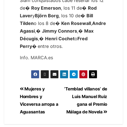
Slam conquistados cabe reseñar los 12
de�
Roy Emerson
, los 11 de�
Rod
Laver
y
Björn Borg
, los 10 de�
Bill
Tilden
o los 8 de�
Ken Rosewall
,
Andre
Agassi
,�
Jimmy Connors
,�
Max
Décugis
,�
Henri Cochet
o
Fred
Perry�
entre otros.
Info. MARCA.es
Mujeres y
‘Temblad villanos’ de
Hombres y
Luis Manuel Ruiz
Viceversa arropa a
gana el Premio
Aguasantas
Málaga de Novela