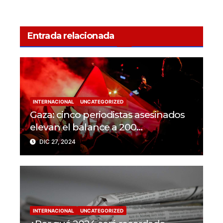
Entrada relacionada
INTERNACIONAL
UNCATEGORIZED
Gaza: cinco periodistas asesinados
elevan el balance a 200
trabajadores de la prensa muertos
DIC 27, 2024
en 2024
INTERNACIONAL
UNCATEGORIZED