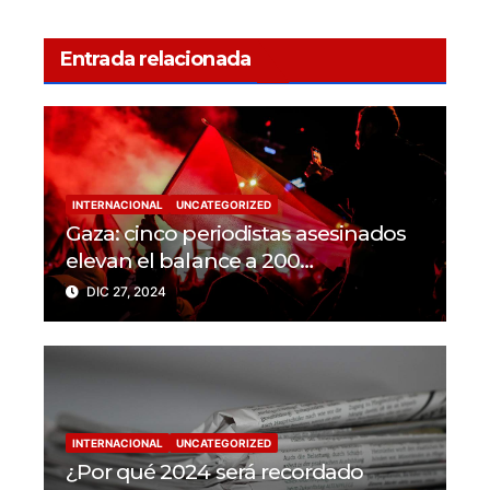
Entrada relacionada
INTERNACIONAL
UNCATEGORIZED
Gaza: cinco periodistas asesinados
elevan el balance a 200
trabajadores de la prensa muertos
DIC 27, 2024
en 2024
INTERNACIONAL
UNCATEGORIZED
¿Por qué 2024 será recordado