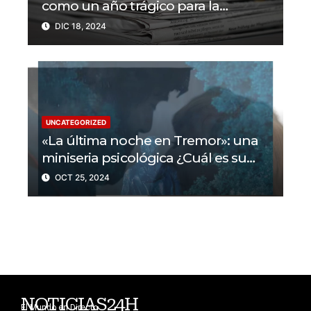
como un año trágico para la
libertad de prensa? Un tercio de los
DIC 18, 2024
periodistas asesinados por Israel
UNCATEGORIZED
«La última noche en Tremor»: una
miniseria psicológica ¿Cuál es su
trama?
OCT 25, 2024
NOTICIAS24H
El Mundo en Directo