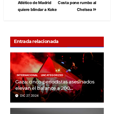
Atlético de Madrid
Costa pone rumbo al
quiere blindar a Koke
Chelsea
Entrada relacionada
INTERNACIONAL
UNCATEGORIZED
Gaza: cinco periodistas asesinados
elevan el balance a 200
trabajadores de la prensa muertos
DIC 27, 2024
en 2024