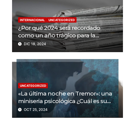
INTERNACIONAL
UNCATEGORIZED
¿Por qué 2024 será recordado
como un año trágico para la
libertad de prensa? Un tercio de los
DIC 18, 2024
periodistas asesinados por Israel
UNCATEGORIZED
«La última noche en Tremor»: una
miniseria psicológica ¿Cuál es su
trama?
OCT 25, 2024