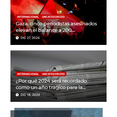
INTERNACIONAL
UNCATEGORIZED
Gaza: cinco periodistas asesinados
elevan el balance a 200
trabajadores de la prensa muertos
DIC 27, 2024
en 2024
INTERNACIONAL
UNCATEGORIZED
¿Por qué 2024 será recordado
como un año trágico para la
libertad de prensa? Un tercio de los
DIC 18, 2024
periodistas asesinados por Israel