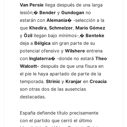
Van Persie
llega después de una larga
lesión;�
Bender
y
Gundogan
no
estarán con
Alemania
� -selección a la
que
Khedira
,
Schmelzer
,
Mario Gómez
y
Özil
llegan bajo mínimos-,�
Benteke
deja a
Bélgica
sin gran parte de su
potencial ofensivo y
Wilshere
entrena
con
Inglaterra
� -donde no estará
Theo
Walcott
– después de que una fisura en
el pie le haya apartado de parte de la
temporada.
Strinic
y
Kranjar
en
Croacia
son otras dos de las ausencias
destacadas.
España defiende título precisamente
con el partido que cerró el último