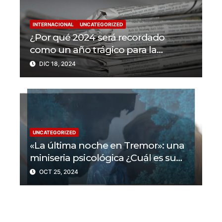
INTERNACIONAL
UNCATEGORIZED
¿Por qué 2024 será recordado
como un año trágico para la
libertad de prensa? Un tercio de los
DIC 18, 2024
periodistas asesinados por Israel
UNCATEGORIZED
«La última noche en Tremor»: una
miniseria psicológica ¿Cuál es su
trama?
OCT 25, 2024