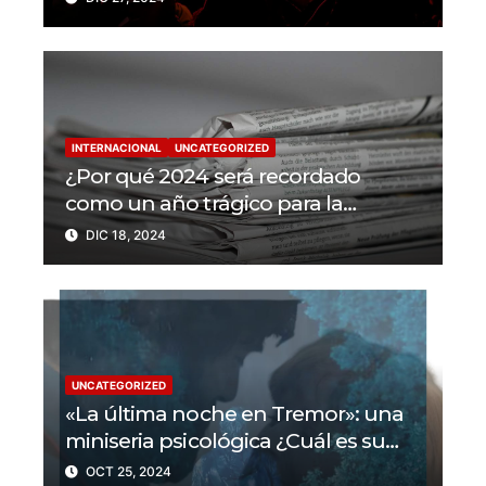
en 2024
INTERNACIONAL
UNCATEGORIZED
¿Por qué 2024 será recordado
como un año trágico para la
libertad de prensa? Un tercio de los
DIC 18, 2024
periodistas asesinados por Israel
UNCATEGORIZED
«La última noche en Tremor»: una
miniseria psicológica ¿Cuál es su
trama?
OCT 25, 2024