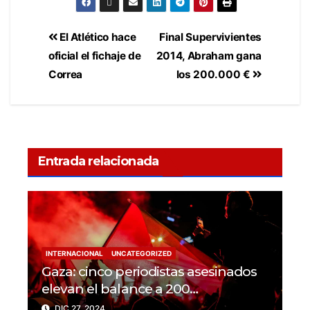
El Atlético hace
Final Supervivientes
oficial el fichaje de
2014, Abraham gana
Correa
los 200.000 €
Entrada relacionada
INTERNACIONAL
UNCATEGORIZED
Gaza: cinco periodistas asesinados
elevan el balance a 200
trabajadores de la prensa muertos
DIC 27, 2024