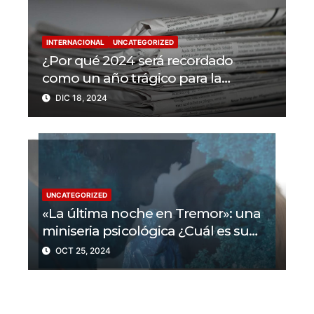
INTERNACIONAL
UNCATEGORIZED
¿Por qué 2024 será recordado
como un año trágico para la
libertad de prensa? Un tercio de los
DIC 18, 2024
periodistas asesinados por Israel
UNCATEGORIZED
«La última noche en Tremor»: una
miniseria psicológica ¿Cuál es su
trama?
OCT 25, 2024