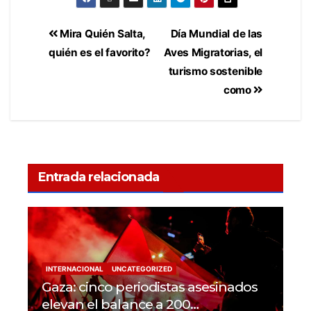
Mira Quién Salta,
Día Mundial de las
quién es el favorito?
Aves Migratorias, el
turismo sostenible
como
Entrada relacionada
INTERNACIONAL
UNCATEGORIZED
Gaza: cinco periodistas asesinados
elevan el balance a 200