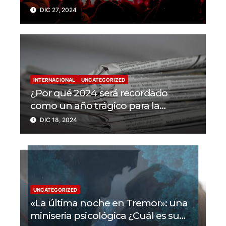
trabajadores de la prensa muertos
DIC 27, 2024
en 2024
INTERNACIONAL
UNCATEGORIZED
¿Por qué 2024 será recordado
como un año trágico para la
libertad de prensa? Un tercio de los
DIC 18, 2024
periodistas asesinados por Israel
UNCATEGORIZED
«La última noche en Tremor»: una
miniseria psicológica ¿Cuál es su