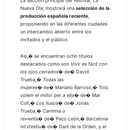
La sección principal del Festival, La
Nueva Ola, mostrará una
selección de la
producción española reciente
,
proponiendo en las diferentes ciudades
un intercambio abierto entre los
invitados y el público.
Así,� se encuentran ocho títulos
destacados como son
Vivir es fácil con
los ojos cerrados
� de� David
Trueba,�
Todas las
mujeres
� de� Mariano Barroso,�
Tots
volem el millor per a ella
� de� Mar
Coll,�
Los ilusos
�
de� Jonás
Trueba,�
Carmina o
revienta
� de� Paco León,�
Barcelona
nit d’estiu
� de� Dani de la Orden, y el