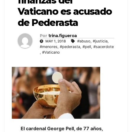
finanzas del
Vaticano es acusado
de Pederasta
Por
trina.figueroa
MAY 1, 2018
#abuso
,
#justicia
,
#menores
,
#pederasta
,
#pell
,
#sacerdote
,
#Vaticano
El cardenal George Pell, de 77 años,