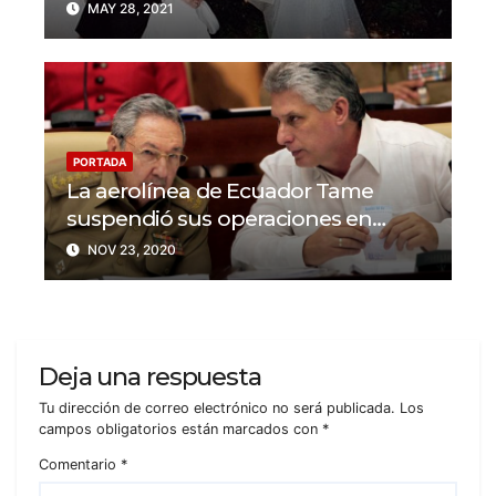
MAY 28, 2021
PORTADA
La aerolínea de Ecuador Tame
suspendió sus operaciones en
Cuba y Venezuela
NOV 23, 2020
Deja una respuesta
Tu dirección de correo electrónico no será publicada.
Los
campos obligatorios están marcados con
*
Comentario
*