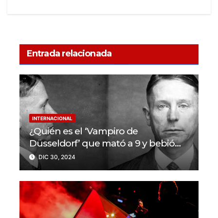
Entrada relacionada
INTERNACIONAL
¿Quién es el ‘Vampiro de
Düsseldorf’ que mató a 9 y bebió
sangre de sus víctimas?
DIC 30, 2024