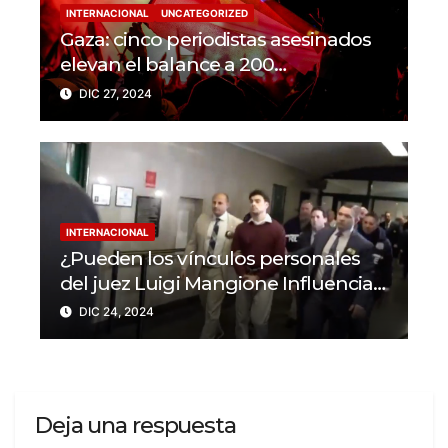
INTERNACIONAL
UNCATEGORIZED
Gaza: cinco periodistas asesinados
elevan el balance a 200
trabajadores de la prensa muertos
DIC 27, 2024
en 2024
INTERNACIONAL
¿Pueden los vínculos personales
del juez Luigi Mangione Influenciar
el caso del CEO de
DIC 24, 2024
UnitedHealthcare?
Deja una respuesta