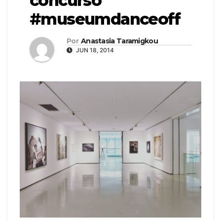
concurso
#museumdanceoff
Por
Anastasia Taramigkou
JUN 18, 2014