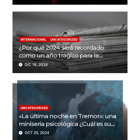
en 2024
INTERNACIONAL
UNCATEGORIZED
¿Por qué 2024 será recordado
como un año trágico para la
libertad de prensa? Un tercio de los
DIC 18, 2024
periodistas asesinados por Israel
UNCATEGORIZED
«La última noche en Tremor»: una
miniseria psicológica ¿Cuál es su
trama?
OCT 25, 2024