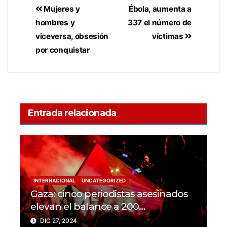
Mujeres y
Ébola, aumenta a
hombres y
337 el número de
viceversa, obsesión
víctimas
por conquistar
Entrada relacionada
INTERNACIONAL
UNCATEGORIZED
Gaza: cinco periodistas asesinados
elevan el balance a 200
trabajadores de la prensa muertos
DIC 27, 2024