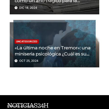
como un año trágico para la
libertad de prensa? Un tercio de los
DIC 18, 2024
periodistas asesinados por Israel
UNCATEGORIZED
«La última noche en Tremor»: una
miniseria psicológica ¿Cuál es su
trama?
OCT 25, 2024
NOTICIAS24H
El Mundo en Directo