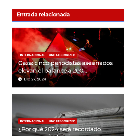
Entrada relacionada
INTERNACIONAL
UNCATEGORIZED
Gaza: cinco periodistas asesinados
elevan el balance a 200
trabajadores de la prensa muertos
DIC 27, 2024
en 2024
INTERNACIONAL
UNCATEGORIZED
¿Por qué 2024 será recordado