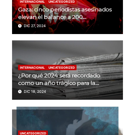
INTERNACIONAL
UNCATEGORIZED
Gaza: cinco periodistas asesinados
elevan el balance a 200
trabajadores de la prensa muertos
DIC 27, 2024
en 2024
INTERNACIONAL
UNCATEGORIZED
¿Por qué 2024 será recordado
como un año trágico para la
libertad de prensa? Un tercio de los
DIC 18, 2024
periodistas asesinados por Israel
UNCATEGORIZED