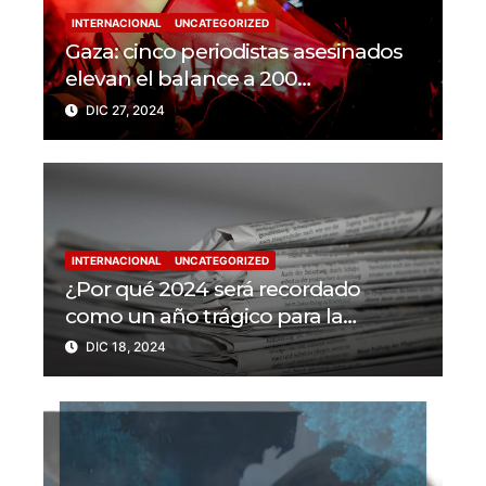
INTERNACIONAL
UNCATEGORIZED
Gaza: cinco periodistas asesinados
elevan el balance a 200
trabajadores de la prensa muertos
DIC 27, 2024
en 2024
INTERNACIONAL
UNCATEGORIZED
¿Por qué 2024 será recordado
como un año trágico para la
libertad de prensa? Un tercio de los
DIC 18, 2024
periodistas asesinados por Israel