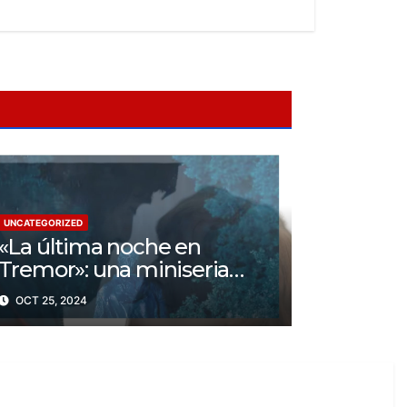
UNCATEGORIZED
«La última noche en
Tremor»: una miniseria
psicológica ¿Cuál es su
OCT 25, 2024
trama?