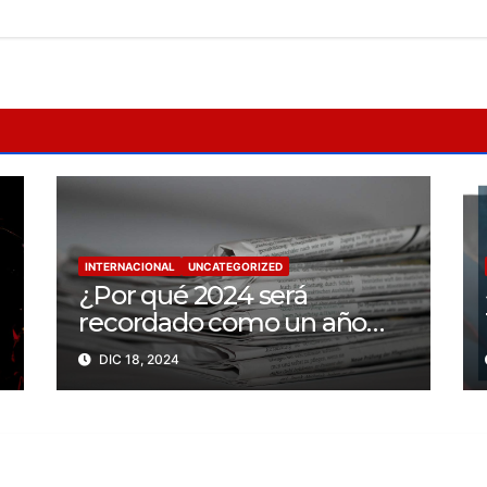
INTERNACIONAL
UNCATEGORIZED
¿Por qué 2024 será
recordado como un año
trágico para la libertad de
DIC 18, 2024
prensa? Un tercio de los
periodistas asesinados por
Israel