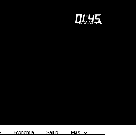
01
:
46
HORA ACTUAL
e
Economía
Salud
Mas