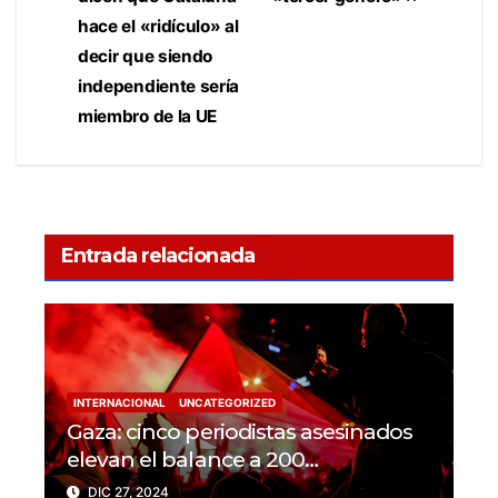
hace el «ridículo» al
decir que siendo
independiente sería
miembro de la UE
Entrada relacionada
INTERNACIONAL
UNCATEGORIZED
Gaza: cinco periodistas asesinados
elevan el balance a 200
trabajadores de la prensa muertos
DIC 27, 2024