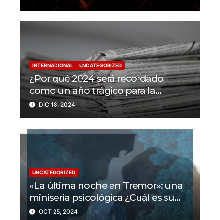
en 2024
INTERNACIONAL
UNCATEGORIZED
¿Por qué 2024 será recordado
como un año trágico para la
libertad de prensa? Un tercio de los
DIC 18, 2024
periodistas asesinados por Israel
UNCATEGORIZED
«La última noche en Tremor»: una
miniseria psicológica ¿Cuál es su
trama?
OCT 25, 2024