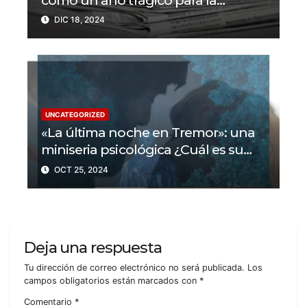
como un año trágico para la
libertad de prensa? Un tercio de los
DIC 18, 2024
periodistas asesinados por Israel
UNCATEGORIZED
«La última noche en Tremor»: una
miniseria psicológica ¿Cuál es su
trama?
OCT 25, 2024
Deja una respuesta
Tu dirección de correo electrónico no será publicada.
Los
campos obligatorios están marcados con
*
Comentario
*