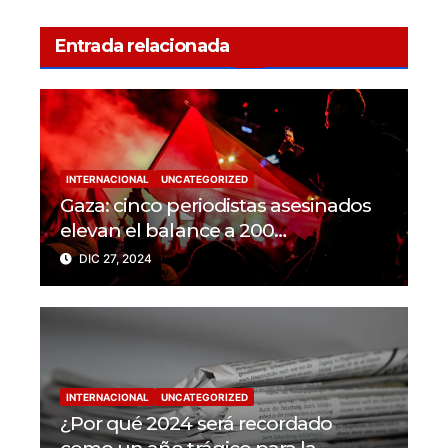
Entrada relacionada
INTERNACIONAL
UNCATEGORIZED
Gaza: cinco periodistas asesinados
elevan el balance a 200
trabajadores de la prensa muertos
DIC 27, 2024
en 2024
INTERNACIONAL
UNCATEGORIZED
¿Por qué 2024 será recordado