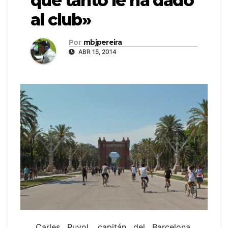
que tanto le ha dado
al club»
Por
mbjpereira
ABR 15, 2014
Carles Puyol, capitán del Barcelona,