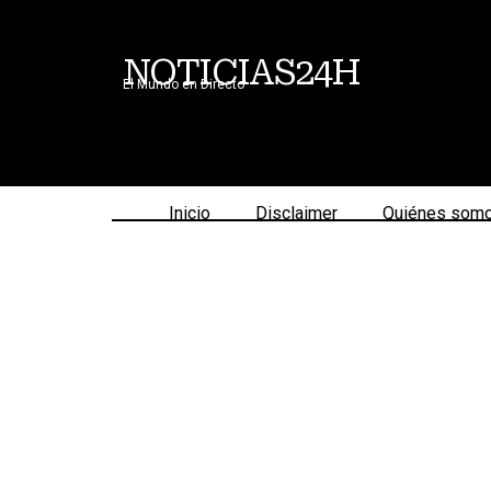
NOTICIAS24H
El Mundo en Directo
Inicio
Disclaimer
Quiénes som