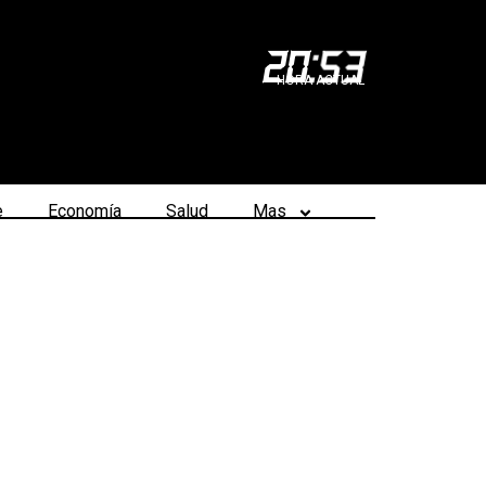
20
:
53
HORA ACTUAL
e
Economía
Salud
Mas