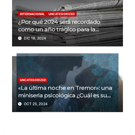
INTERNACIONAL
UNCATEGORIZED
¿Por qué 2024 será recordado
como un año trágico para la
libertad de prensa? Un tercio de los
DIC 18, 2024
periodistas asesinados por Israel
UNCATEGORIZED
«La última noche en Tremor»: una
miniseria psicológica ¿Cuál es su
trama?
OCT 25, 2024