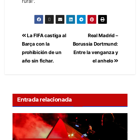
rural”.
La FIFA castiga al
Real Madrid –
Barça con la
Borussia Dortmund:
prohibición de un
Entre la venganza y
año sin fichar.
el anhelo
Entrada relacionada