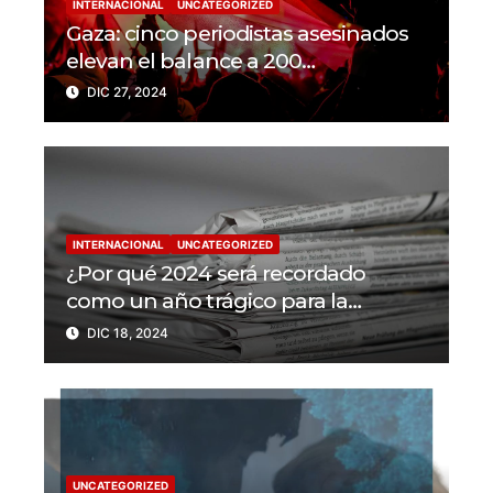
INTERNACIONAL
UNCATEGORIZED
Gaza: cinco periodistas asesinados
elevan el balance a 200
trabajadores de la prensa muertos
DIC 27, 2024
en 2024
INTERNACIONAL
UNCATEGORIZED
¿Por qué 2024 será recordado
como un año trágico para la
libertad de prensa? Un tercio de los
DIC 18, 2024
periodistas asesinados por Israel
UNCATEGORIZED